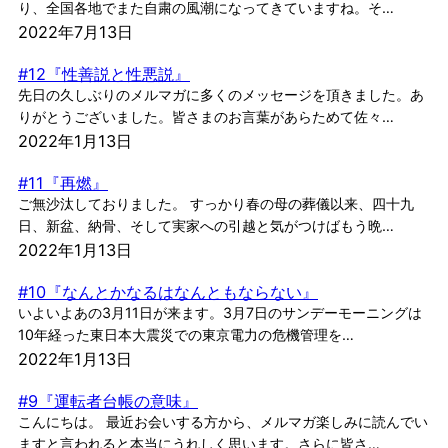
り、全国各地でまた自粛の風潮になってきていますね。そ…
2022年7月13日
#12『性善説と性悪説』
先日の久しぶりのメルマガに多くのメッセージを頂きました。あ
りがとうございました。皆さまのお言葉があらためて佐々…
2022年1月13日
#11『再燃』
ご無沙汰しておりました。 すっかり春の母の葬儀以来、四十九
日、新盆、納骨、そして実家への引越と気がつけばもう晩…
2022年1月13日
#10『なんとかなるはなんともならない』
いよいよあの3月11日が来ます。3月7日のサンデーモーニングは
10年経った東日本大震災での東京電力の危機管理を…
2022年1月13日
#9『運転者台帳の意味』
こんにちは。 最近お会いする方から、メルマガ楽しみに読んでい
ますと言われると本当にうれしく思います。さらに皆さ…