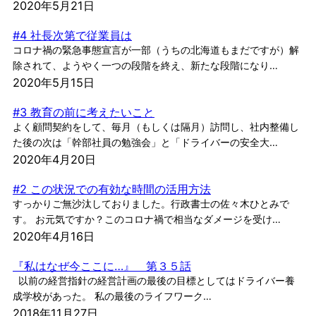
2020年5月21日
#4 社長次第で従業員は
コロナ禍の緊急事態宣言が一部（うちの北海道もまだですが）解
除されて、ようやく一つの段階を終え、新たな段階になり…
2020年5月15日
#3 教育の前に考えたいこと
よく顧問契約をして、毎月（もしくは隔月）訪問し、社内整備し
た後の次は「幹部社員の勉強会」と「ドライバーの安全大…
2020年4月20日
#2 この状況での有効な時間の活用方法
すっかりご無沙汰しておりました。行政書士の佐々木ひとみで
す。 お元気ですか？このコロナ禍で相当なダメージを受け…
2020年4月16日
『私はなぜ今ここに…』 第３５話
以前の経営指針の経営計画の最後の目標としてはドライバー養
成学校があった。 私の最後のライフワーク…
2018年11月27日