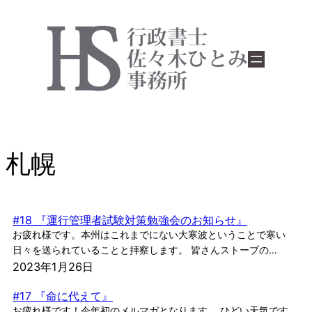
内
容
を
ス
キ
ッ
プ
札幌
#18 『運行管理者試験対策勉強会のお知らせ』
お疲れ様です。本州はこれまでにない大寒波ということで寒い
日々を送られていることと拝察します。 皆さんストーブの…
2023年1月26日
#17 『命に代えて』
お疲れ様です！今年初のメルマガとなります。 ひどい天気です