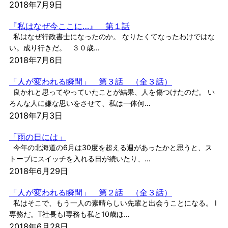
2018年7月9日
『私はなぜ今ここに…』 第１話
私はなぜ行政書士になったのか。 なりたくてなったわけではな
い。成り行きだ。 ３０歳…
2018年7月6日
「人が変われる瞬間」 第３話 （全３話）
良かれと思ってやっていたことが結果、人を傷つけたのだ。 い
ろんな人に嫌な思いをさせて、私は一体何…
2018年7月3日
「雨の日には」
今年の北海道の6月は30度を超える週があったかと思うと、ス
トーブにスイッチを入れる日が続いたり、…
2018年6月29日
「人が変われる瞬間」 第２話 （全３話）
私はそこで、もう一人の素晴らしい先輩と出会うことになる。 I
専務だ。T社長もI専務も私と10歳ほ…
2018年6月28日