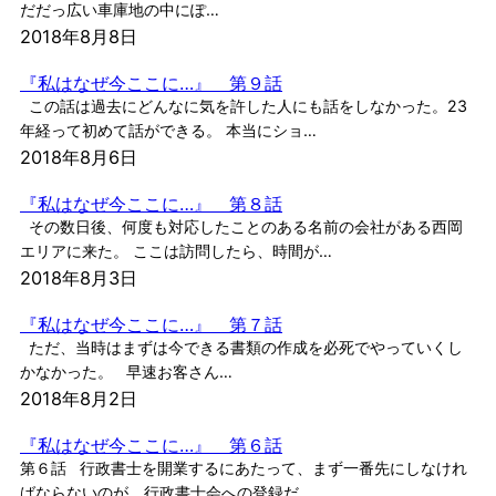
だだっ広い車庫地の中にぽ…
2018年8月8日
『私はなぜ今ここに…』 第９話
この話は過去にどんなに気を許した人にも話をしなかった。23
年経って初めて話ができる。 本当にショ…
2018年8月6日
『私はなぜ今ここに…』 第８話
その数日後、何度も対応したことのある名前の会社がある西岡
エリアに来た。 ここは訪問したら、時間が…
2018年8月3日
『私はなぜ今ここに…』 第７話
ただ、当時はまずは今できる書類の作成を必死でやっていくし
かなかった。 早速お客さん…
2018年8月2日
『私はなぜ今ここに…』 第６話
第６話 行政書士を開業するにあたって、まず一番先にしなけれ
ばならないのが、行政書士会への登録だ。…