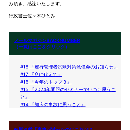
み頂き、感謝いたします。
行政書士佐々木ひとみ
メールマガジンBACKNUMBER
（一覧はここをクリック）
#18 『運行管理者試験対策勉強会のお知らせ』
#17 『命に代えて』
#16 『今年のトップ３』
#15 『2024年問題のセミナーでいつも思うこ
と』
#14 『知床の事故に思うこと』
短期連載「事故が減ったのはこれだ!?」