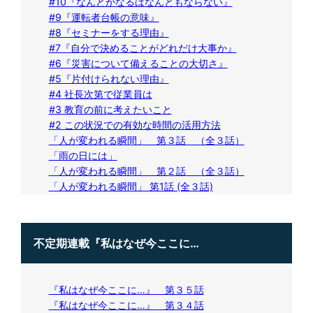
#10『なんとかなるはなんともならない』
#9『運転者台帳の意味』
#8『セミナーをする理由』
#7『自分で決めることがどれだけ大事か』
#6『災害について備えることの大切さ』
#5『片付けられない理由』
#4 社長次第で従業員は
#3 教育の前に考えたいこと
#2 この状況での有効な時間の活用方法
「人が変われる瞬間」 第３話 （全３話）
「雨の日には」
「人が変われる瞬間」 第２話 （全３話）
「人が変われる瞬間」 第1話 (全３話)
不定期連載『私はなぜ今ここに…
『私はなぜ今ここに…』 第３５話
『私はなぜ今ここに…』 第３４話