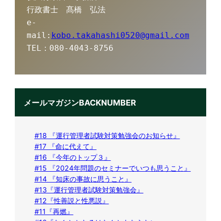
行政書士　髙橋　弘法
e-
mail:
kobo.takahashi0520@gmail.com
TEL：080-4043-8756
メールマガジンBACKNUMBER
#18 『運行管理者試験対策勉強会のお知らせ』
#17 『命に代えて』
#16 『今年のトップ３』
#15 『2024年問題のセミナーでいつも思うこと』
#14 『知床の事故に思うこと』
#13『運行管理者試験対策勉強会』
#12『性善説と性悪説』
#11『再燃』